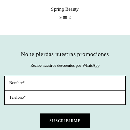
o
a
r
c
Spring Beauty
i
t
9,00
€
g
u
i
a
n
l
a
e
l
s
e
:
No te pierdas nuestras promociones
r
1
a
9
Recibe nuestros descuentos por WhatsApp
:
,
2
0
5
0
,
0
€
0
.
€
.