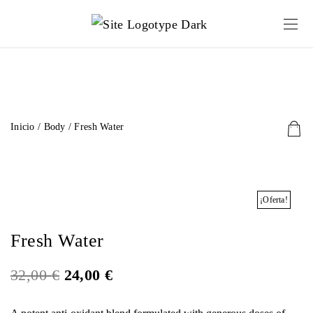
Inicio
/
Body
/ Fresh Water
¡Oferta!
Fresh Water
E
E
32,00
€
24,00
€
l
l