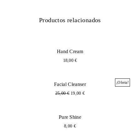
e
:
Your rating
r
*
2
Productos relacionados
a
4
:
,
3
0
2
0
Hand Cream
18,00
€
,
0
€
0
.
¡Oferta!
Facial Cleanser
E
E
25,00
€
19,00
€
l
l
€
p
p
.
r
r
Pure Shine
e
e
c
c
8,00
€
i
i
o
o